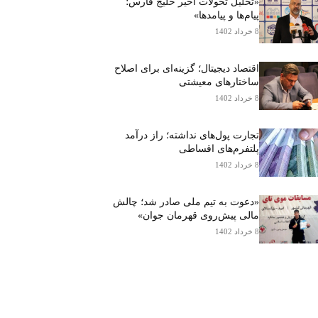
«تحلیل تحولات اخیر خلیج فارس؛
پیام‌ها و پیامدها»
8 خرداد 1402
اقتصاد دیجیتال؛ گزینه‌ای برای اصلاح
ساختارهای معیشتی
8 خرداد 1402
تجارت پول‌های نداشته؛ راز درآمد
پلتفرم‌های اقساطی
8 خرداد 1402
«دعوت به تیم ملی صادر شد؛ چالش
مالی پیش‌روی قهرمان جوان»
8 خرداد 1402