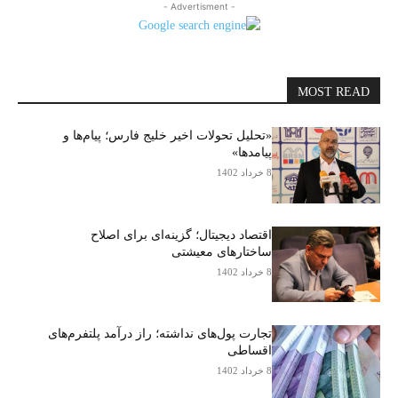
- Advertisment -
MOST READ
«تحلیل تحولات اخیر خلیج فارس؛ پیام‌ها و
پیامدها»
8 خرداد 1402
اقتصاد دیجیتال؛ گزینه‌ای برای اصلاح
ساختارهای معیشتی
8 خرداد 1402
تجارت پول‌های نداشته؛ راز درآمد پلتفرم‌های
اقساطی
8 خرداد 1402