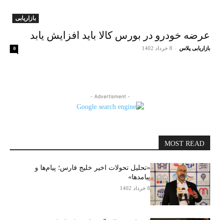
بازاریابی
عرضه خودرو در بورس کالا باید افزایش یابد
بازاریابی پلاس
-
8 خرداد 1402
0
- Advertisment -
MOST READ
«تحلیل تحولات اخیر خلیج فارس؛ پیام‌ها و
پیامدها»
8 خرداد 1402