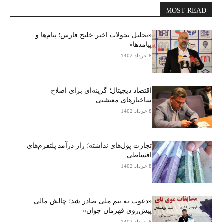
MOST READ
«تحلیل تحولات اخیر خلیج فارس؛ پیام‌ها و
پیامدها»
8 خرداد 1402
اقتصاد دیجیتال؛ گزینه‌ای برای اصلاح
ساختارهای معیشتی
8 خرداد 1402
تجارت پول‌های نداشته؛ راز درآمد پلتفرم‌های
اقساطی
8 خرداد 1402
«دعوت به تیم ملی صادر شد؛ چالش مالی
پیش‌روی قهرمان جوان»
8 خرداد 1402