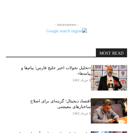
- Advertisment -
MOST READ
«تحلیل تحولات اخیر خلیج فارس؛ پیام‌ها و
پیامدها»
8 خرداد 1402
اقتصاد دیجیتال؛ گزینه‌ای برای اصلاح
ساختارهای معیشتی
8 خرداد 1402