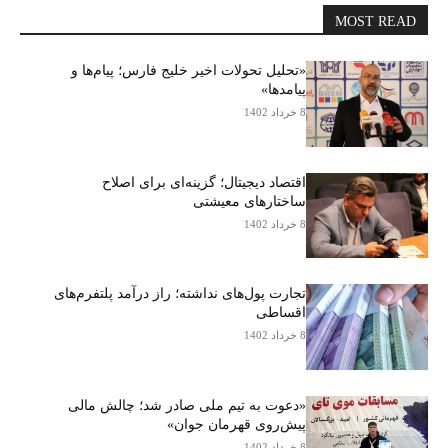
MOST READ
«تحلیل تحولات اخیر خلیج فارس؛ پیام‌ها و
پیامدها»
8 خرداد 1402
اقتصاد دیجیتال؛ گزینه‌ای برای اصلاح
ساختارهای معیشتی
8 خرداد 1402
تجارت پول‌های نداشته؛ راز درآمد پلتفرم‌های
اقساطی
8 خرداد 1402
«دعوت به تیم ملی صادر شد؛ چالش مالی
پیش‌روی قهرمان جوان»
8 خرداد 1402