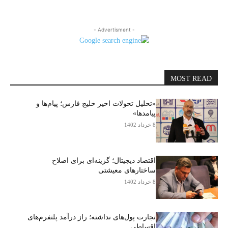
- Advertisment -
MOST READ
«تحلیل تحولات اخیر خلیج فارس؛ پیام‌ها و
پیامدها»
8 خرداد 1402
اقتصاد دیجیتال؛ گزینه‌ای برای اصلاح
ساختارهای معیشتی
8 خرداد 1402
تجارت پول‌های نداشته؛ راز درآمد پلتفرم‌های
اقساطی