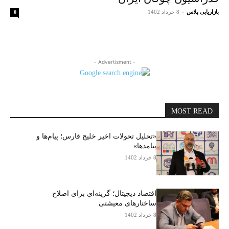
بازاریابی پلاس
-
8 خرداد 1402
0
- Advertisment -
MOST READ
«تحلیل تحولات اخیر خلیج فارس؛ پیام‌ها و
پیامدها»
8 خرداد 1402
اقتصاد دیجیتال؛ گزینه‌ای برای اصلاح
ساختارهای معیشتی
8 خرداد 1402