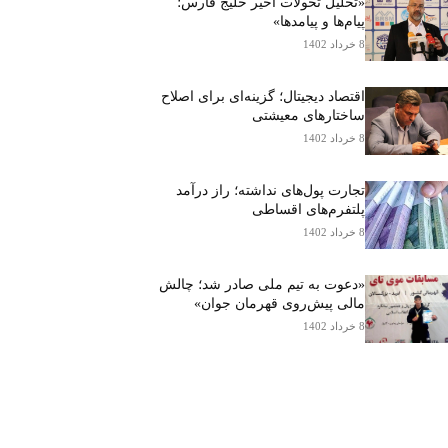
«تحلیل تحولات اخیر خلیج فارس؛
پیام‌ها و پیامدها»
8 خرداد 1402
اقتصاد دیجیتال؛ گزینه‌ای برای اصلاح
ساختارهای معیشتی
8 خرداد 1402
تجارت پول‌های نداشته؛ راز درآمد
پلتفرم‌های اقساطی
8 خرداد 1402
«دعوت به تیم ملی صادر شد؛ چالش
مالی پیش‌روی قهرمان جوان»
8 خرداد 1402