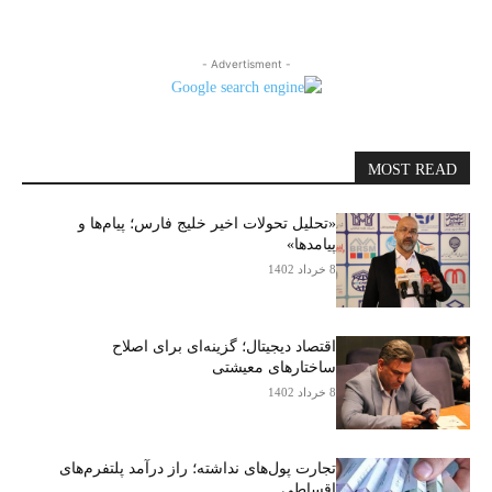
- Advertisment -
MOST READ
«تحلیل تحولات اخیر خلیج فارس؛ پیام‌ها و
پیامدها»
8 خرداد 1402
اقتصاد دیجیتال؛ گزینه‌ای برای اصلاح
ساختارهای معیشتی
8 خرداد 1402
تجارت پول‌های نداشته؛ راز درآمد پلتفرم‌های
اقساطی