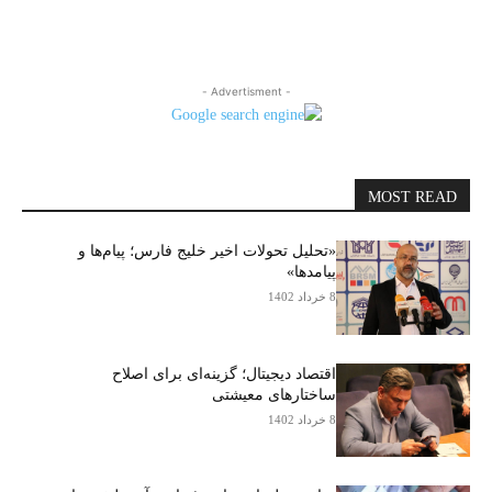
- Advertisment -
MOST READ
«تحلیل تحولات اخیر خلیج فارس؛ پیام‌ها و
پیامدها»
8 خرداد 1402
اقتصاد دیجیتال؛ گزینه‌ای برای اصلاح
ساختارهای معیشتی
8 خرداد 1402