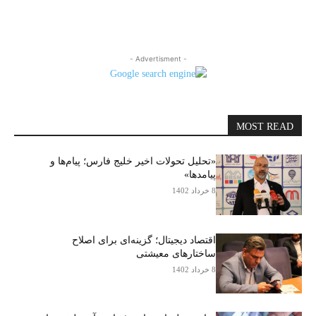
- Advertisment -
MOST READ
«تحلیل تحولات اخیر خلیج فارس؛ پیام‌ها و
پیامدها»
8 خرداد 1402
اقتصاد دیجیتال؛ گزینه‌ای برای اصلاح
ساختارهای معیشتی
8 خرداد 1402