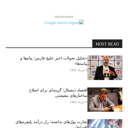
- Advertisment -
MOST READ
«تحلیل تحولات اخیر خلیج فارس؛ پیام‌ها و
پیامدها»
8 خرداد 1402
اقتصاد دیجیتال؛ گزینه‌ای برای اصلاح
ساختارهای معیشتی
8 خرداد 1402
تجارت پول‌های نداشته؛ راز درآمد پلتفرم‌های
اقساطی