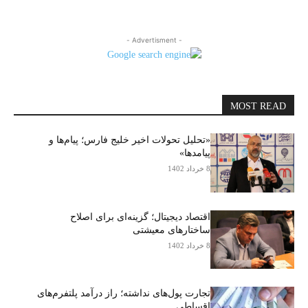
- Advertisment -
MOST READ
«تحلیل تحولات اخیر خلیج فارس؛ پیام‌ها و
پیامدها»
8 خرداد 1402
اقتصاد دیجیتال؛ گزینه‌ای برای اصلاح
ساختارهای معیشتی
8 خرداد 1402
تجارت پول‌های نداشته؛ راز درآمد پلتفرم‌های
اقساطی