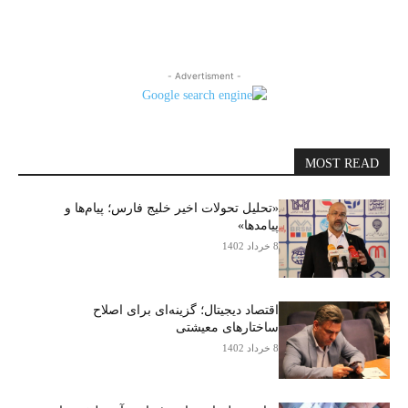
- Advertisment -
MOST READ
«تحلیل تحولات اخیر خلیج فارس؛ پیام‌ها و
پیامدها»
8 خرداد 1402
اقتصاد دیجیتال؛ گزینه‌ای برای اصلاح
ساختارهای معیشتی
8 خرداد 1402