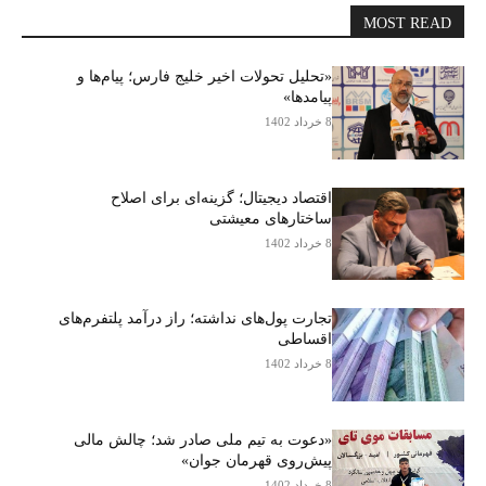
MOST READ
«تحلیل تحولات اخیر خلیج فارس؛ پیام‌ها و
پیامدها»
8 خرداد 1402
اقتصاد دیجیتال؛ گزینه‌ای برای اصلاح
ساختارهای معیشتی
8 خرداد 1402
تجارت پول‌های نداشته؛ راز درآمد پلتفرم‌های
اقساطی
8 خرداد 1402
«دعوت به تیم ملی صادر شد؛ چالش مالی
پیش‌روی قهرمان جوان»
8 خرداد 1402