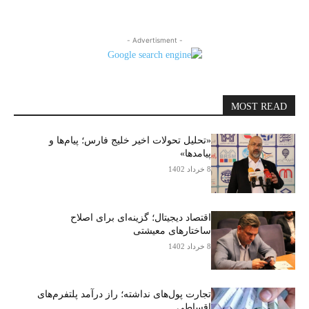
- Advertisment -
MOST READ
«تحلیل تحولات اخیر خلیج فارس؛ پیام‌ها و
پیامدها»
8 خرداد 1402
اقتصاد دیجیتال؛ گزینه‌ای برای اصلاح
ساختارهای معیشتی
8 خرداد 1402
تجارت پول‌های نداشته؛ راز درآمد پلتفرم‌های
اقساطی