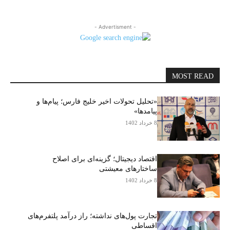
- Advertisment -
MOST READ
«تحلیل تحولات اخیر خلیج فارس؛ پیام‌ها و
پیامدها»
8 خرداد 1402
اقتصاد دیجیتال؛ گزینه‌ای برای اصلاح
ساختارهای معیشتی
8 خرداد 1402
تجارت پول‌های نداشته؛ راز درآمد پلتفرم‌های
اقساطی