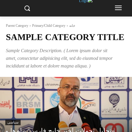
خانه
Primary/Child Category
Parent Category
SAMPLE CATEGORY TITLE
Sample Category Description. ( Lorem ipsum dolor sit
amet, consectetur adipisicing elit, sed do eiusmod tempor
incididunt ut labore et dolore magna aliqua. )
سیاسی
«تحلیل تحولات اخیر خلیج فارس؛ پیام‌ها و