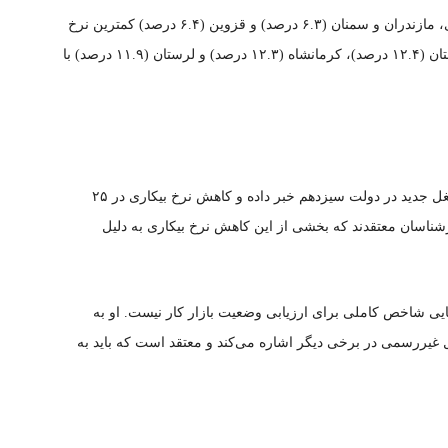
استان‌های خراسان جنوبی (۵.۷ درصد)، خراسان رضوی، مازندران و سمنان (۶.۳ درصد) و قزوین (۶.۴ درصد) کمترین نرخ
بیکاری را دارند. در مقابل، استان‌های سیستان و بلوچستان (۱۲.۴ درصد)، کرمانشاه (۱۲.۳ درصد) و لرستان (۱۱.۹ درصد) با
سید صولت مرتضوی، وزیر کار، از ایجاد ۲.۷ میلیون شغل جدید در دولت سیزدهم خبر داده و کاهش نرخ بیکاری در ۲۵
رشناسان معتقدند که بخشی از این کاهش نرخ بیکاری به دلیل
هایی شاخص کاملی برای ارزیابی وضعیت بازار کار نیست. او به
 غیررسمی در برخی دیگر اشاره می‌کند و معتقد است که باید به