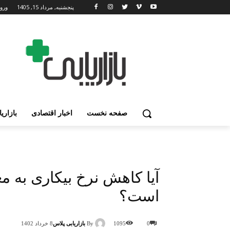
پنجشنبه, مرداد 15, 1405
ورود
صفحه نخست
اخبار اقتصادی
بازاری
آیا کاهش نرخ بیکاری به م
است؟
By
بازاریابی پلاس
0
1095
8 خرداد 1402