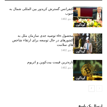
کنفرانس گسترش کریدور بین المللی شمال به
جنوب
2 دی 1402
گوناگون
محصول nbs توصیه جدی سازمان ملل به
کشورهای در حال توسعه برای ارتقاء شاخص
های سلامت
2 دی 1402
گوناگون
تازه‌ترین قیمت بیت‌کوین و اتریوم
2 دی 1402
گوناگون
ارسال یک پاسخ