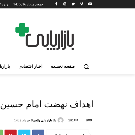
جمعه, مرداد 16, 1405
ورود /
صفحه نخست
اخبار اقتصادی
بازاری
اهداف نهضت امام حسین (ع)
By
بازاریابی پلاس
0
901
8 خرداد 1402