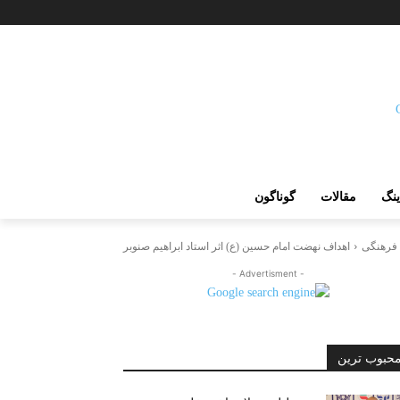
ینگ
مقالات
گوناگون
فرهنگی
اهداف نهضت امام حسین (ع) اثر استاد ابراهیم صنوبر
- Advertisment -
حبوب ترین