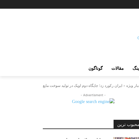
ینگ
مقالات
گوناگون
بار ویژه
ایران رکورد زد؛ جایگاه دوم اوپک در تولید سوخت مایع
- Advertisment -
حبوب ترین