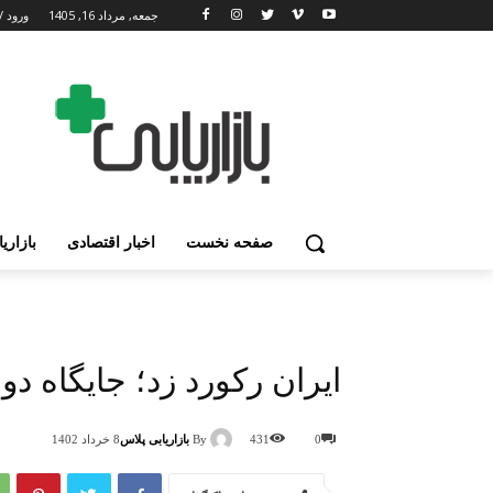
جمعه, مرداد 16, 1405
ورود /
صفحه نخست
اخبار اقتصادی
بازاری
ایران رکورد زد؛ جایگاه د
By
بازاریابی پلاس
0
431
8 خرداد 1402