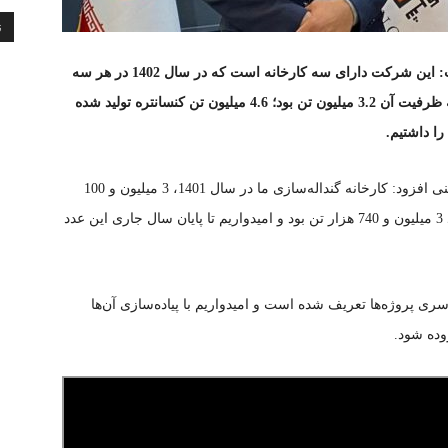
ن
معاون تولید شرکت سنگ آهن مرکزی ایران-بافق گفت: این شرکت دارای سه کارخانه است که در سال 1402 در هر سه
کارخانه شاهد رشد تولید بودیم. در کارخانه کنسانتره که ظرفیت آن 3.2 میلیون تن بود؛ 4.6 میلیون تن کنسانتره تولید شده
به گزارش بازاریابی پلاس به نقل از پول نیوز، امیر معینی افزود: کارخانه گنداله‌سازی ما در سال 1401، 3 میلیون و 100
هزار تن تولید داشت که این مقدار در سال 1402، حدود 3 میلیون و 740 هزار تن بود و امیدواریم تا پایان سال جاری این عدد
ری پروژه‌ها تعریف شده است و امیدواریم با پیاده‌سازی آن‌ها