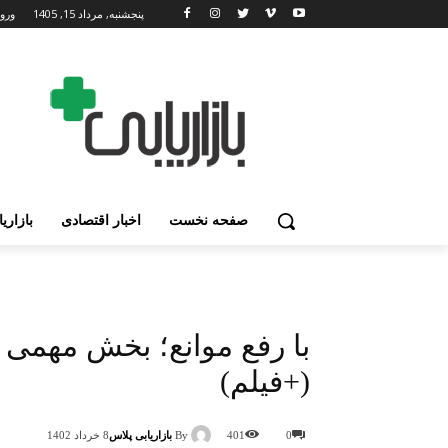
پنجشنبه, مرداد 15, 1405
ورود
صفحه نخست
اخبار اقتصادی
بازاری
با رفع موانع؛ بخش مهمی ا
(+فیلم)
By
بازاریابی پلاس
0
401
8 خرداد 1402