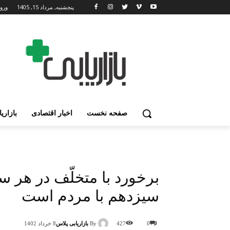
پنجشنبه, مرداد 15, 1405
ورود
صفحه نخست
اخبار اقتصادی
بازاری
برخورد با متخلّف در هر
سیزدهم با مردم است
By
بازاریابی پلاس
0
427
8 خرداد 1402