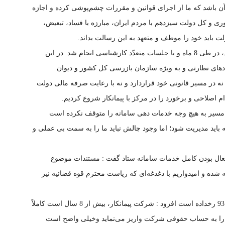
آن باشد که ما از اجرای قوانین و مقررات چشم‌پوشی کرده و اجازه
 و کل دولت سیزدهم با مردم ایران، مبارزه با فساد، تبعیض،
لت باید خود را موظف و متعهد به این رسالت بداند.
وی افزود: بررسی ابعاد مختلف و وضعیت سامانه ستاد، در طی 8 ماه و با جلسات متعدّد کارشناسی انجام شد. در این
دهای نظارتی و به ویژه سازمان بازرسی کل کشور و دیوان
نه در مسیر قانونی خود قراردارد و نه با رعایت صرفه مالی دولت
م اصلاحی و برخورد را در مرکز با پیمانکار شروع کردیم.
اح مسیر به هیچ وجه خدمات دهی سامانه را متوقف نکرده است
ه باید مدیریت شود؛ اما وجود چالش‌ نباید ما را به سمت بی عملی و
عال بودن کامل خدمات سامانه ستاد گفت : مستندات موضوع
شده و امیدواریم با دغدغه‌ای که ریاست محترم قوه قضائیه نیز
امین کلاهدوزان با اشاره به اینکه تخلّف اصلی در سال 93 رخداده است افزود : شرکت پیمانکار، بیش از 8 سال است کاملاً
 را به حساب حقوقی شرکت واریز می‌نماید وخیلی واضح است