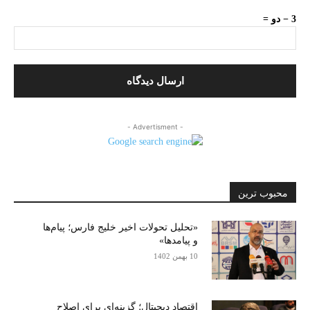
3 − دو =
- Advertisment -
محبوب ترین
«تحلیل تحولات اخیر خلیج فارس؛ پیام‌ها
و پیامدها»
10 بهمن 1402
اقتصاد دیجیتال؛ گزینه‌ای برای اصلاح