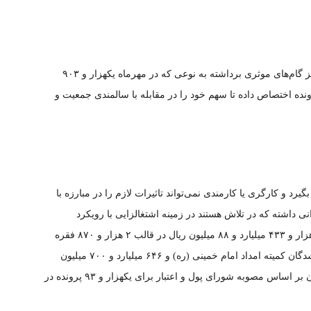
بانک سپه در حوزه تسهیلات قرض‌الحسنه فرزندآوری نیز گام‌های موثری برداشته به نوعی که در مهرماه یکهزار و ۹۰۳
میلیون ریال برای ۲ هزار و ۸۷۰ فقره پرونده اختصاص داده تا سهم خود را در مقابله با سالمندی جمعیت و
رد و کارگری یا کارمندی نمی‌تواند تاثیرات لازم را در مبارزه با
رانی داشته که در تلاش هستند در زمینه اشتغالزایی با رویکرد
کارآفرینی گام بردارند. در نتیجه بانک سپه به میزان ۳ هزار و ۴۳۳ میلیارد و ۸۸ میلیون ریال در قالب ۲ هزار و ۸۷۰ فقره
پرونده تسهیلاتی قرض‌الحسنه خوداشتغالی به معرفی‌شدگان کمیته امداد امام خمینی (ره) و ۶۴۶ میلیارد و ۷۰۰ میلیون
ریال در رابطه با تسهیلات کمک ودیعه مسکن مستأجران بر اساس مصوبه شورای پول و اعتبار برای یکهزار و ۹۳ پرونده در