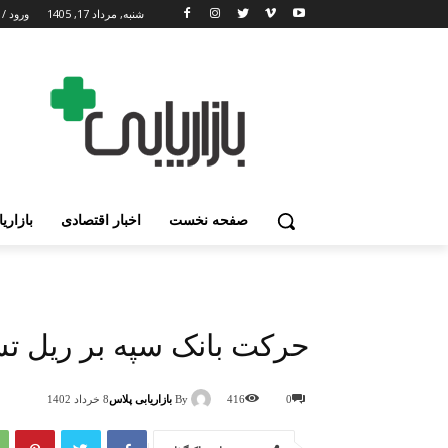
شنبه, مرداد 17, 1405
ورود / 
صفحه نخست
اخبار اقتصادی
بازاری
حرکت بانک سپه بر ریل تس
By
بازاریابی پلاس
0
416
8 خرداد 1402