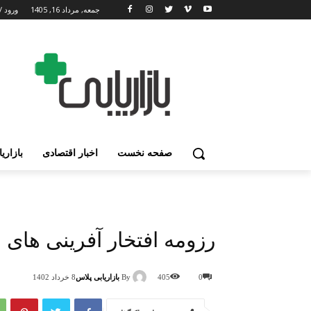
جمعه, مرداد 16, 1405
ورود /
صفحه نخست
اخبار اقتصادی
بازاری
رزومه افتخار آفرینی های
By
بازاریابی پلاس
0
405
8 خرداد 1402