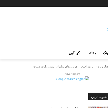
ینگ
مقالات
گوناگون
بار ویژه
رزومه افتخار آفرینی های سایپا در سبد وزارت صمت
- Advertisment -
حبوب ترین