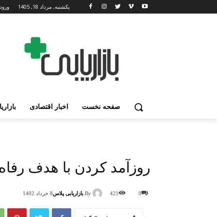
یکشنبه, مرداد 18, 1405
ورود
صفحه نخست
اخبار اقتصادی
بازاری
روزآمد کردن با هدف رفاه
By
بازاریابی پلاس
0
421
8 خرداد 1402