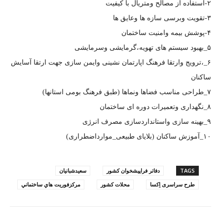
۲-استفاده از مصالح ومتریال با کیفیت
۳-تقویت وبرسی سازه ها وعایق ها
۴-پوشش بیمه وامنیت ساختمان
۵_بهبود سیستم های تهویه،گرمایشی وسرمایشی
۶_،ترویج وارتقا فرهنگ اپارتمان نشینی وایمن سازی جهت ارتقا آسایش
ساکنان
۷_طراحی مناسب فضاها ونماها (طبق فرهنگ بومی استانها)
۸_نگهداری وتعمیرات دوره ای ساختمان
۹_بهینه سازی واستانداردسازی مصرف انرژی
۱۰_آموزش ساکنان (بلایای طبیعی_موارداضطراری)
TAGS
دفاتر فراپیشخوان کشور
سعیدشبانیان
طرح سراسری اِکسا
محلات كشور
مركزفوريت هاي ساختماني