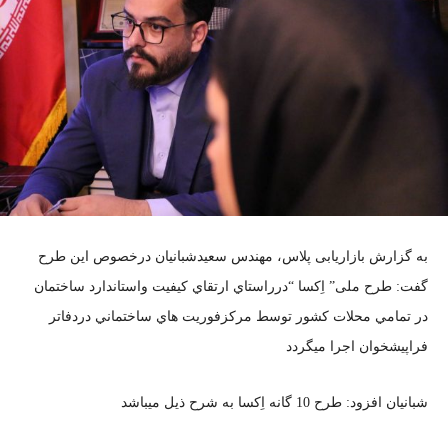
به گزارش بازاریابی پلاس، مهندس سعیدشبانیان درخصوص این طرح
گفت: طرح ملی” اِکسا “درراستاي ارتقاي كيفيت واستاندارد ساختمان
در تمامي محلات كشور توسط مركزفوريت هاي ساختماني دردفاتر
فراپيشخوان اجرا ميگردد
شبانيان افزود: طرح 10 گانه اِكسا به شرح ذيل ميباشد