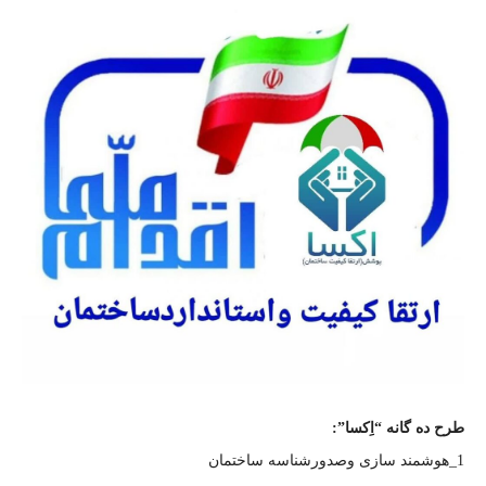
طرح ده گانه “اِکسا”:
1_هوشمند سازی وصدورشناسه ساختمان