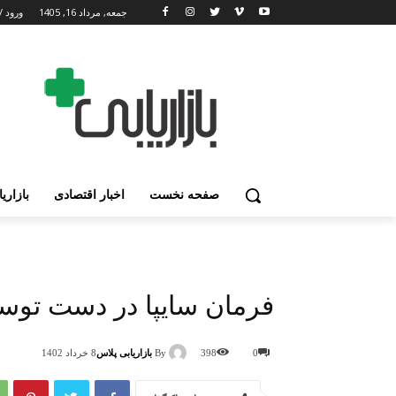
جمعه, مرداد 16, 1405
ورود /
صفحه نخست
اخبار اقتصادی
بازاری
فرمان سایپا در دست توس
By
بازاریابی پلاس
0
398
8 خرداد 1402