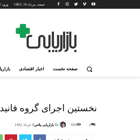
جمعه, مرداد 16, 1405
ورود /
صفحه نخست
اخبار اقتصادی
بازاری
نخستین اجرای گروه فانید
By
بازاریابی پلاس
0
956
8 خرداد 1402