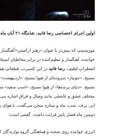
اولین اجرای اختصاصی رضا فانید، شامگاه ۲۱ آبان ماه سال جاری در سالن «بلک‌باکس» ایران‌مال برگزار شد.
موزیسینی که پیش‌تر با عنوان «رهبر ارکستر»؛آهنگساز 
خواننده، آهنگساز و تنظیم‌کننده در برابر مخاطبان ای
اضطرابِ لطیف.
رضا فانید
در این کنسرت، قطعاتی همچ
مسیح، «جونباز» سروده‌ای از هیوا مسیح، «اردیبهشت»
مسیح، «دنیای پرنده‌ها» از هیوا مسیح، «اسب سفید» س
مختلف عشق و عاشقی مانند وصال و فراق اشاره می‌کرد
ابر، برف، شب، ماه و ستاره سخن می‌گفت، با هوای رو 
دومین ماه فصل پاییز قرابت داشت. گفتنی است؛
انرژی خواننده روی صحنه و هماهنگی گروه نوازندگان 