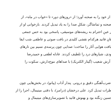
ز خود را به صحنه آورد؛ از «روزهای دور» تا «خواب در ماه»، از
صحنه و تماشاگر، شکلِ صدا را به یاد تبدیل کردند. بازخوانی او از
در عینِ احترام به ریشه‌های موسیقی، پاسخی بود به حس جمعی
اهانِ فانید هرکدام نقشی کلیدی در بافت صوتی و عاطفی شب ایفا
 بافت هوایی آثار را ساخت؛ صدایی چون پرسه‌ی نسیم بین تارهای
ودی، شیارهای درد را تلطیف کردند. عادله لطفی و حمیدرضا
د. آرش شعیب (گیتار الکتریک) با صداهای موج‌دارش، سکوت را
ضرب‌آهنگی دقیق و درونی. پندار آداب (پیانو)، در بخش‌هایی چون
رات تبدیل کرد. علی درخشان (درامز)، با دقتی مینیمال، اجرا را از
ن زنگنه بود و بهنوش فانید با تصویرسازی‌های مینیمال و