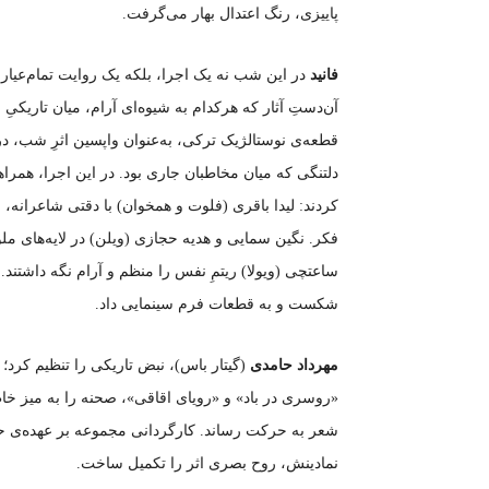
پاییزی، رنگ اعتدال بهار می‌گرفت.
فانید
در این شب نه یک اجرا، بلکه یک روایت تمام‌عیار ا
آن‌دستِ آثار که هرکدام به شیوه‌ای آرام، میان تاریکیِ 
قطعه‌ی نوستالژیک ترکی، به‌عنوان واپسین اثرِ شب، 
دلتنگی که میان مخاطبان جاری بود. در این اجرا، همر
کردند: لیدا باقری (فلوت و همخوان) با دقتی شاعرانه،
فکر. نگین سمایی و هدیه حجازی (ویلن) در لایه‌های مل
ساعتچی (ویولا) ریتمِ نفس را منظم و آرام نگه داشتن
شکست و به قطعات فرم سینمایی داد.
مهرداد حامدی
(گیتار باس)، نبض تاریکی را تنظیم کرد؛ 
«روسری در باد» و «رویای اقاقی»، صحنه را به میز خاط
شعر به حرکت رساند. کارگردانی مجموعه بر عهده‌ی حسی
نمادینش، روح بصری اثر را تکمیل ساخت.