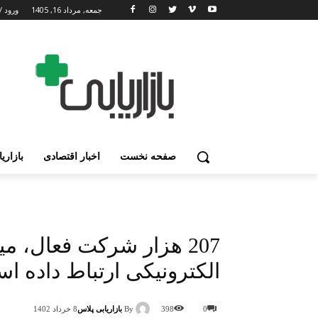
جمعه, مرداد 16, 1405
ورود /
صفحه نخست
اخبار اقتصادی
بازاری
207 هزار شرکت فعال، می
الکترونیکی ارتباط داده ا
By
بازاریابی پلاس
0
398
8 خرداد 1402