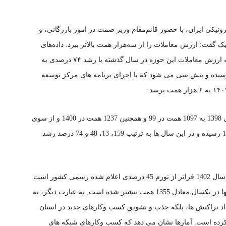
یکی ایران، با حضور قائم‌مقام وزیر صمت در امور بازرگانی، و
گفت: ارزش معاملات را از سه‌هزار همت بالاتر ببرد. داده‌های
گزارش تجارت الکترونیکی سال ۱۴۰۲ نشان می‌دهد که ارزش معاملات این حوزه در سال گذشته با رشد ۷۴ درصدی به
ر میلیارد تومان و نزدیک به 3200 همت رسیده و پیش بینی می شود که با اجرای برنامه های مرکز توسعه
ارزش معاملات تجارت الکترونیکی از 423 همت در سال 1398 به 1097 همت در 99 و همچنین 1237 همت در 1400 و از سوی
دیگر، 1833 همت در 1401 و همچنین 3188 همت در 1402 رسیده و در این سال ها به ترتیب 159، 13، 48 و 74 درصد رشد
رشد 74 درصدی ارزش معاملات تجارت الکترونیکی در سال 1402 فراتر از تورم 45 درصدی اعلام شده رسمی کشور است
و ارزش معاملات را از 1833 به 3188 همت رسانده و تنها در یکسال معادل 1355 همت بیشتر شده است. به عبارت دیگر، نه
ا، رقم تجارت و رشد 31 درصدی تعداد تراکنش ها، بلکه جذب و تشویق کسب وکارهای جدید در استان
کرده است. آمارها نشان می دهد که کسب وکارهای شبکه های