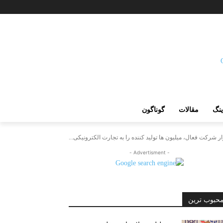
ینگ
مقالات
گوناگون
- Advertisment -
حبوب ترین