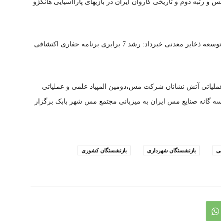
رتبه دوم و تاریخی کاروان ایران در بازیهای پاراآسیایی هانگژو
شهریار متوکل عضو هیئت مدیره و معاون اکتشافات و توسعه ذخایر معدنی خبرداد: رشد 7 برابری برنامه حفاری اکتشافی
و عملیاتی آتش نشانان شرکت مس،دومین المپیاد علمی و عملیاتی
ور 6 تیم از مجتمع های سه گانه صنایع مس ایران به میزبانی مجتمع مس شهر بابک برگزار
ی
بازنشستگان شهرداری
بازنشستگان کشوری