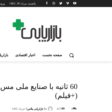
یکشنبه, مرداد 18, 1405
ورود
صفحه نخست
اخبار اقتصادی
بازاری
60 ثانیه با صنایع ملی 
(+فیلم)
By
بازاریابی پلاس
0
427
8 خرداد 1402