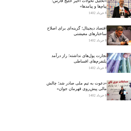
«تحلیل تحولات اخیر خلیج فارس؛
پیام‌ها و پیامدها»
8 خرداد 1402
اقتصاد دیجیتال؛ گزینه‌ای برای اصلاح
ساختارهای معیشتی
8 خرداد 1402
تجارت پول‌های نداشته؛ راز درآمد
پلتفرم‌های اقساطی
8 خرداد 1402
«دعوت به تیم ملی صادر شد؛ چالش
مالی پیش‌روی قهرمان جوان»
8 خرداد 1402