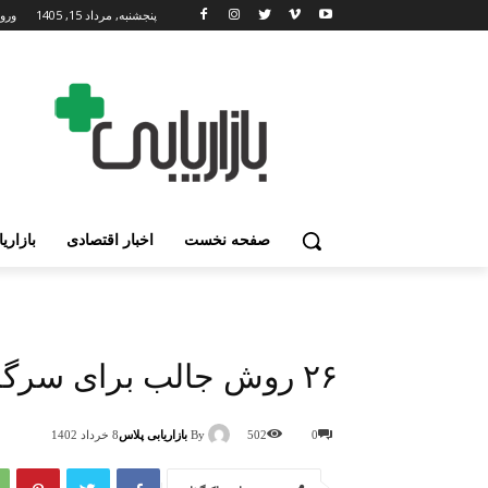
پنجشنبه, مرداد 15, 1405
ورود
صفحه نخست
اخبار اقتصادی
بازاری
۲۶ روش جالب برای سرگرمی کودکان در خانه
By
بازاریابی پلاس
0
502
8 خرداد 1402